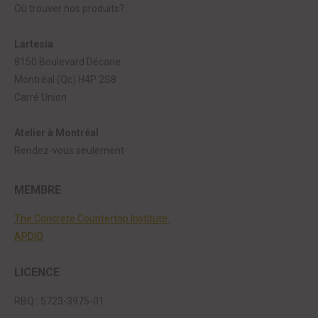
peuvent
Où trouver nos produits?
du
être
produit
choisies
Lartesia
sur
8150 Boulevard Décarie
la
Montréal (Qc) H4P 2S8
page
Carré Union
du
Atelier à Montréal
produit
Rendez-vous seulement
MEMBRE
The Concrete Countertop Institute
APDIQ
LICENCE
RBQ : 5723-3975-01