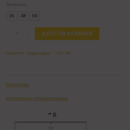
Dimension
36
48
60
quantité
AJOUTER AU PANIER
de
Lavabo
Catégories :
Cygne
,
Lignes
UGS :
ND
|
Reality
Description
Informations complémentaires