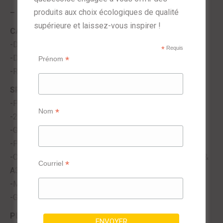
produits aux choix écologiques de qualité
–
supérieure et laissez-vous inspirer !
CARACTÉRISTIQUES
-Dimension comptoir personnalisable
*
Requis
-Dimension cavité non personnalisable : 35’’ X 15’’ X 5’’
*
Prénom
-Robinet mural, mono ou multiple
SPÉCIFIQUES
-Produits artisanal fabriqué localement
*
Nom
-20 à 30 % du ciment remplacé par du verre
-Granulats et autres produits recyclé et réutilisé
-Produit recyclable en fin de vie
-Conforme aux normes : CSA, A23.1/A23.2,A23.3, A23.4 &
*
Courriel
A3000
-Mesures et couleurs peuvent varier de +/- 1/8” (3mm)
-Garantie de 5 ans
PLOMBERIE