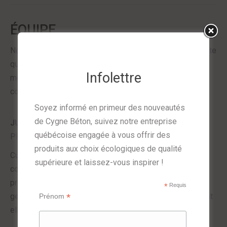
ÉQUIPE
Notre entreprise peut compter sur une équipe compétente
qui cumule plusieurs années d’expérience, chaque
Infolettre
membre dans ses champs d’expertise respectifs et
complémentaires.
Soyez informé en primeur des nouveautés
de Cygne Béton, suivez notre entreprise
JUDIVE JEAN-GILLES
québécoise engagée à vous offrir des
PRÉSIDENTE ET GESTIONNAIRE
produits aux choix écologiques de qualité
Cumulant plus de quinze d’expérience en gestion
supérieure et laissez-vous inspirer !
commerciale, formée au design et chanteuse
professionnelle, Judive Jean-Gilles allie ses talents de
*
Requis
gestionnaire et de créativité au sein de Cygne Béton dont
*
Prénom
elle est à l’origine de la création.