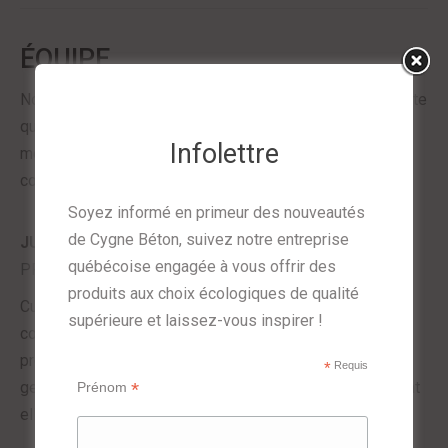
ÉQUIPE
Notre entreprise peut compter sur une équipe compétente
qui cumule plusieurs années d’expérience, chaque
Infolettre
membre dans ses champs d’expertise respectifs et
complémentaires.
Soyez informé en primeur des nouveautés
de Cygne Béton, suivez notre entreprise
JUDIVE JEAN-GILLES
québécoise engagée à vous offrir des
PRÉSIDENTE ET GESTIONNAIRE
produits aux choix écologiques de qualité
Cumulant plus de quinze d’expérience en gestion
supérieure et laissez-vous inspirer !
commerciale, formée au design et chanteuse
professionnelle, Judive Jean-Gilles allie ses talents de
*
Requis
gestionnaire et de créativité au sein de Cygne Béton dont
*
Prénom
elle est à l’origine de la création.