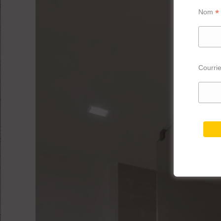
*
Nom
Courri