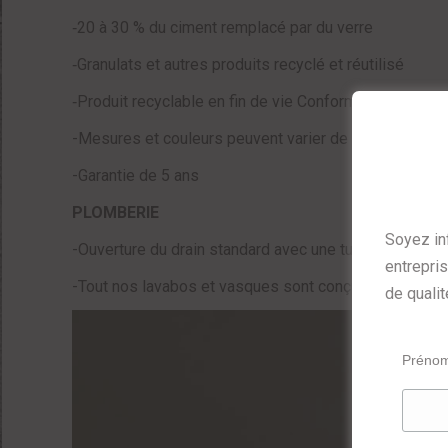
‑20 à 30 % du ciment remplacé par du verre
‑Granulats et autres produits recyclé et réutilisé
‑Produit recyclable en fin de vie Conforme aux norme
-Mesures et couleurs peuvent varier de +/‑ 1/8” (3m
-Garantie de 5 ans
PLOMBERIE
Soyez in
-Ouverture du drain standard avec une tuyauterie de 1
entrepri
-Tout nos lavabos et vasques sont conçu sans trop‑pl
de qualit
Préno