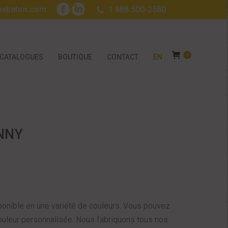
nebeton.com
1 888 500-2580
Facebook
LinkedIn
page
page
opens
opens
in
in
0
CATALOGUES
BOUTIQUE
CONTACT
EN
new
new
window
window
UNNY
onible en une variété de couleurs. Vous pouvez
leur personnalisée. Nous fabriquons tous nos