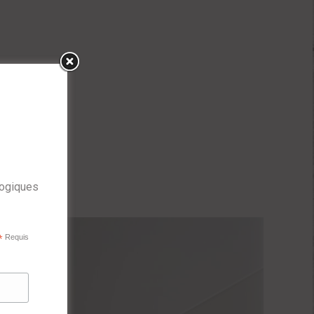
logiques
*
Requis