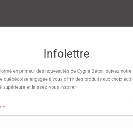
s : CSA, A23.1/A23.2, A23.3, A23.4 & A3000
m)
Infolettre
formé en primeur des nouveautés de Cygne Béton, suivez notre
 3/4”
se québécoise engagée à vous offrir des produits aux choix éco
ein
é supérieure et laissez-vous inspirer !
*
m