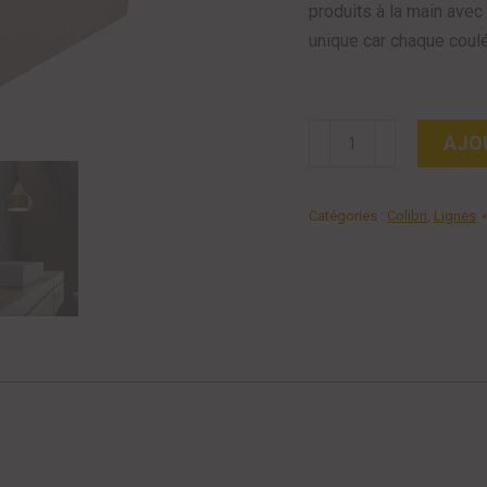
produits à la main ave
unique car chaque coulé
quantité
AJO
de
Vasque
Catégories :
Colibri
,
Lignes
|
SUNNY